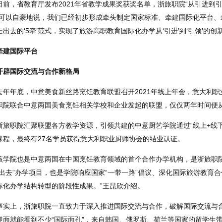
日前，省教育厅发布2021年省教学成果奖获奖名单，浙旅职院“从引进到
“可以自豪地说，我们已经初步形成牵头制定国家标准、牵建国际化平台
走出去的‘5牵’范式，实现了旅游高职教育国际化办学从‘引进’到‘引领’的
牵建国际平台
开辟国际交流与合作新格局
去年年底，中意美食新丝路烹饪教育联盟召开2021年线上年会，意大利
职院联合中意两国美食烹饪相关学校和企业发起的联盟，仅仅两年时间便从
浙旅职院汇聚联盟各方教学资源，引领共建的中意厨艺学院通过“线上+线
课程，最终有27名学员获得意大利职业厨师协会的结业认证。
该学院也是中意两国在中国烹饪教育领域的首个合作办学机构，是浙旅职
走出去”办学项目，也是学院响应国家“一带一路”倡议、深化国际旅游教育合
际化办学结构转型的阶段性成果。”王昆欣介绍。
事实上，浙旅职院一直致力于深入推进国际交流与合作，破解国际交流与
迎面就能看到不少“国际面孔”，来自韩国、俄罗斯、荷兰等国家的留学生