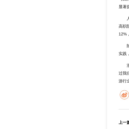
显著
高职
12
实践
过我
游行
上一