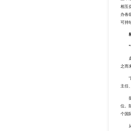
相互
办各
可持
之而
主任
位。
个国