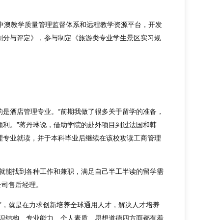
中澳教学质量管理监督体系和远程教学资源平台，开发
划分与评定》，参与制定《旅游类专业学生景区实习规
的是酒店管理专业。“前期我做了很多关于留学的准备，
顺利。”蒋丹琳说，借助学院的赴外项目到过法国和韩
理专业就读，并于本科毕业后继续在该校攻读工商管理
易就能找到各种工作和兼职，满足自己半工半读的留学需
国公司售后经理。
制’，就是在力求创新培养全球通用人才，解决人才培养
知识结构、专业能力、个人素质、思想道德四方面都有着