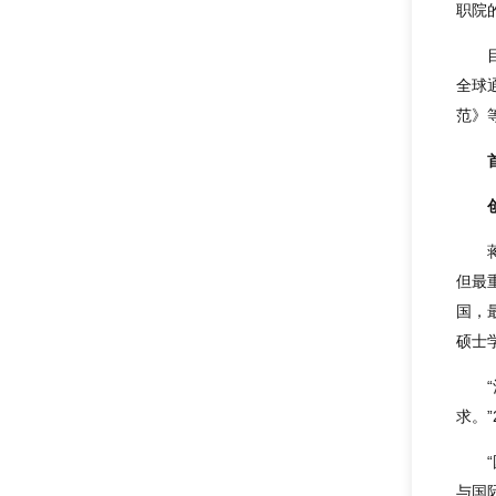
职院
全球
范》
但最
国，
硕士
求。
与国