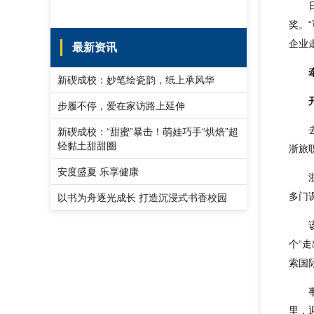
奖。
企业
最新资讯
新碶成校：妙笔绘瓷韵，纸上承风华
步履不停，爱在家访路上延伸
新碶成校：“甜蜜”暴击！萌娃巧手“烘焙”超
轻黏土甜甜圈
浙旅
安度盛夏 乐享健康
多门
以书为舟逐光成长 打造沉浸式书香校园
个“
索国
里，