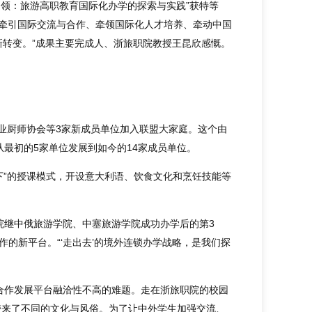
引领：旅游高职教育国际化办学的探索与实践”获特等
、牵引国际交流与合作、牵领国际化人才培养、牵动中国
创新转变。”成果主要完成人、浙旅职院教授王昆欣感慨。
职业厨师协会等3家新成员单位加入联盟大家庭。这个由
最初的5家单位发展到如今的14家成员单位。
下”的授课模式，开设意大利语、饮食文化和烹饪技能等
院继中俄旅游学院、中塞旅游学院成功办学后的第3
作的新平台。“‘走出去’的境外连锁办学战略，是我们探
合作发展平台融洽性不高的难题。走在浙旅职院的校园
带来了不同的文化与风俗。为了让中外学生加强交流、