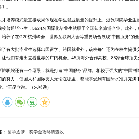
提升。
人才培养模式最直接成果体现在学生就业质量的提升上。浙旅职院毕业生就
院校普通毕业生，5624名国际化毕业生就职于全球知名旅游企业。此外
%，培养了在G20杭州峰会、世界互联网大会等重要场合展现“中国服务”的
除了有大批毕业生选择出国留学、跨国就业外，该校每年还为在校生提供
，让他们有走出去看世界的广阔机会。45所海外合作高校、85家全球顶尖
浙旅职院还有一个愿景，就是打造“中国服务”品牌。相较于强大的“中国制造
们的努力，使国人和国际友人无论在哪里，都能享受到有国际水准并充满
业。”王昆欣说。（朱郑远）
篇：
留学逐梦，奖学金攻略请查收