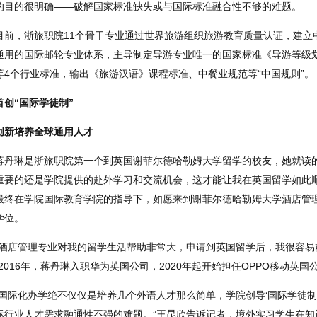
的目的很明确——破解国家标准缺失或与国际标准融合性不够的难题。
目前，浙旅职院11个骨干专业通过世界旅游组织旅游教育质量认证，建立
通用的国际邮轮专业体系，主导制定导游专业唯一的国家标准《导游等级
等4个行业标准，输出《旅游汉语》课程标准、中餐业规范等“中国规则”。
首创“国际学徒制”
创新培养全球通用人才
蒋丹琳是浙旅职院第一个到英国谢菲尔德哈勒姆大学留学的校友，她就读
重要的还是学院提供的赴外学习和交流机会，这才能让我在英国留学如此
最终在学院国际教育学院的指导下，如愿来到谢菲尔德哈勒姆大学酒店管
学位。
“酒店管理专业对我的留学生活帮助非常大，申请到英国留学后，我很容
”2016年，蒋丹琳入职华为英国公司，2020年起开始担任OPPO移动英
“国际化办学绝不仅仅是培养几个外语人才那么简单，学院创导‘国际学徒
际行业人才需求融通性不强的难题。”王昆欣告诉记者，境外实习学生在