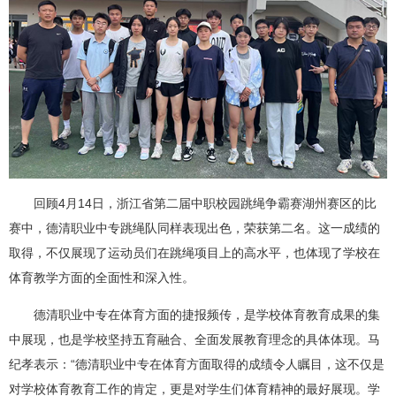
回顾4月14日，浙江省第二届中职校园跳绳争霸赛湖州赛区的比
赛中，德清职业中专跳绳队同样表现出色，荣获第二名。这一成绩的
取得，不仅展现了运动员们在跳绳项目上的高水平，也体现了学校在
体育教学方面的全面性和深入性。
德清职业中专在体育方面的捷报频传，是学校体育教育成果的集
中展现，也是学校坚持五育融合、全面发展教育理念的具体体现。马
纪孝表示：“德清职业中专在体育方面取得的成绩令人瞩目，这不仅是
对学校体育教育工作的肯定，更是对学生们体育精神的最好展现。学