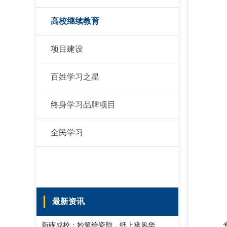
高校继续教育
项目建设
百姓学习之星
终身学习品牌项目
全民学习
最新资讯
新碶成校：妙笔绘瓷韵，纸上承风华