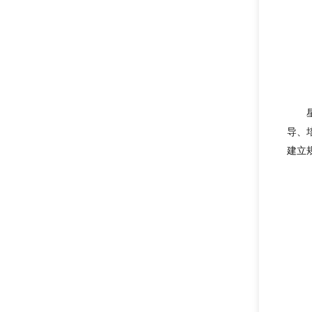
导、
建立