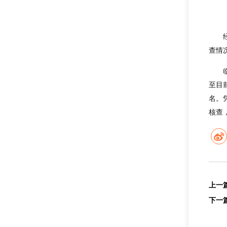
查情
至目
名。
核查
上一
下一