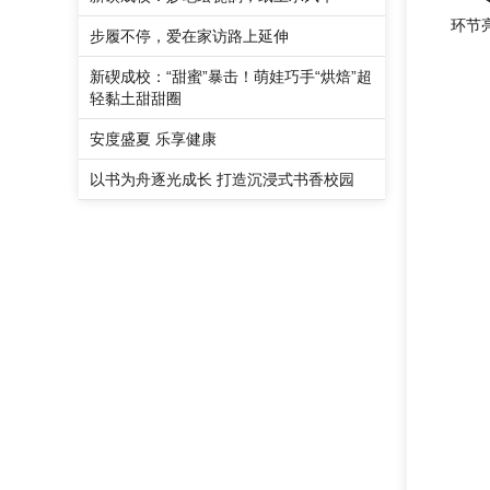
环节
步履不停，爱在家访路上延伸
新碶成校：“甜蜜”暴击！萌娃巧手“烘焙”超
轻黏土甜甜圈
安度盛夏 乐享健康
以书为舟逐光成长 打造沉浸式书香校园