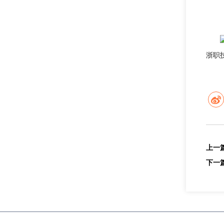
浙职
上一
下一