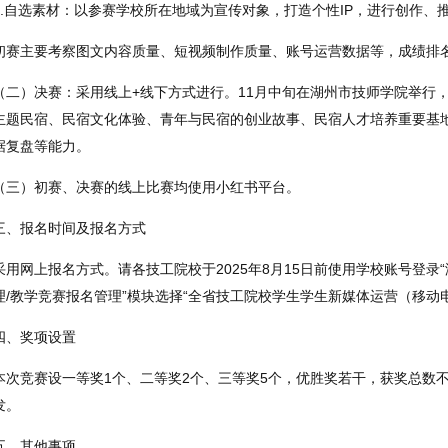
2.自选素材：以参赛学校所在地域为宣传对象，打造个性IP，进行创作、
初赛主要考察图文内容质量、短视频制作质量、账号运营数据等，成绩排名
（二）决赛：采用线上+线下方式进行。11月中旬在湖州市技师学院举行，
主题民宿、民宿文化体验、青年与民宿的创业故事、民宿人才培养重要基
据复盘等能力。
（三）初赛、决赛的线上比赛均使用小红书平台。
三、报名时间及报名方式
采用网上报名方式。请各技工院校于2025年8月15日前使用学校账号登录
理/教学竞赛报名管理”模块选择“全省技工院校学生学生新媒体运营（移动电
四、奖项设置
本次竞赛设一等奖1个、二等奖2个、三等奖5个，优胜奖若干，获奖总数
发。
五、其他事项