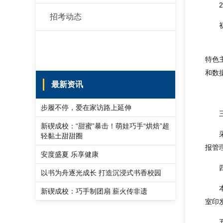
招考动态
特色
和数
最新资讯
步履不停，爱在家访路上延伸
新碶成校：“甜蜜”暴击！萌娃巧手“烘焙”超
轻黏土甜甜圈
报管
安度盛夏 乐享健康
以书为舟逐光成长 打造沉浸式书香校园
新碶成校：巧手制团扇 薪火传非遗
室印