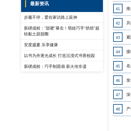
最新资讯
推
41
步履不停，爱在家访路上延伸
共
42
新碶成校：“甜蜜”暴击！萌娃巧手“烘焙”超
轻黏土甜甜圈
紧
43
安度盛夏 乐享健康
接
44
以书为舟逐光成长 打造沉浸式书香校园
名
新碶成校：巧手制团扇 薪火传非遗
45
发
46
深
47
产
48