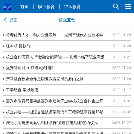
首页
职业教育
继续教育
返回
校企互动
•
培养优秀人才，助力企业发展——湖州市现代农业技术学校赴企调研
2023-11-29
•
练本领 提技能
2023-11-28
•
校企合作同育人 产教融合赋新能——杭州市临平职业高级中学与浙江春风动力股份有限公司携手合作
2023-11-27
•
提升管理能力 打造高效团队
2023-11-24
•
产教融合校企合作是职业教育发展的必由之路
2023-11-24
•
工学结合 学以致用
2023-11-17
•
嘉兴市教育局领导赴嘉兴市建筑工业学校校企合作企业开展专题调研
2023-11-07
•
校企共建——浙江交通技师学院汽车工程学院举行第16期丰田T-TEP项目班开班典礼
2023-11-02
•
庆元职高与庆元县供销社举行“党建联建共建”签约仪式
2023-10-27
•
德清职业中专与诸暨希尔顿酒店举行产教融合实训基地授牌仪式