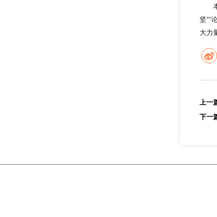
坚”
大力
上一
下一