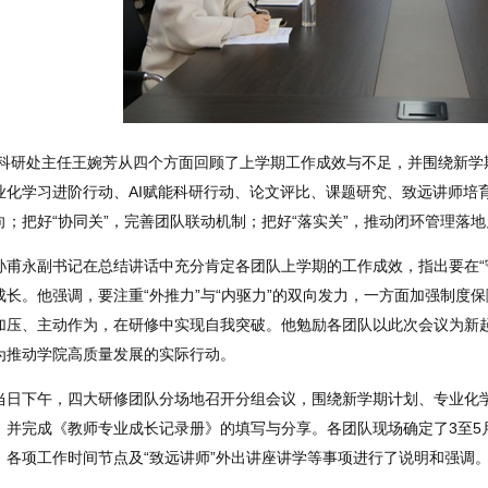
科研处主任王婉芳从四个方面回顾了上学期工作成效与不足，并围绕新学期
业化学习进阶行动、AI赋能科研行动、论文评比、课题研究、致远讲师培
向；把好“协同关”，完善团队联动机制；把好“落实关”，推动闭环管理落
孙甫永副书记在总结讲话中充分肯定各团队上学期的工作成效，指出要在“守
成长。他强调，要注重“外推力”与“内驱力”的双向发力，一方面加强制度
加压、主动作为，在研修中实现自我突破。他勉励各团队以此次会议为新起
为推动学院高质量发展的实际行动。
当日下午，四大研修团队分场地召开分组会议，围绕新学期计划、专业化学
，并完成《教师专业成长记录册》的填写与分享。各团队现场确定了3至5
、各项工作时间节点及“致远讲师”外出讲座讲学等事项进行了说明和强调