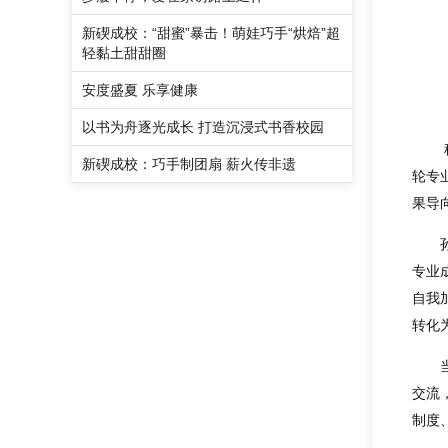
新碶成校：“甜蜜”暴击！萌娃巧手“烘焙”超
轻黏土甜甜圈
安度盛夏 乐享健康
以书为舟逐光成长 打造沉浸式书香校园
新碶成校：巧手制团扇 薪火传非遗
轮专
果导
专业
自我
转化
交流
制度