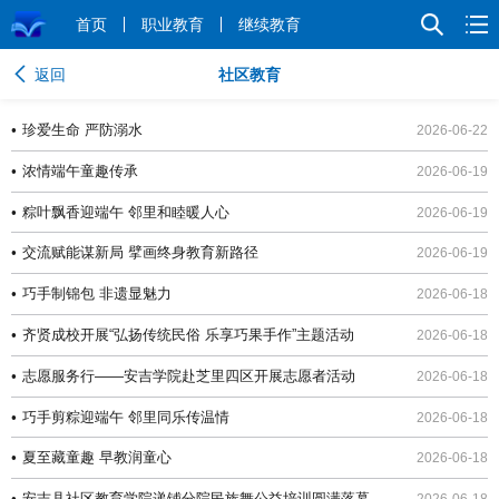
首页
职业教育
继续教育
返回
社区教育
•
珍爱生命 严防溺水
2026-06-22
•
浓情端午童趣传承
2026-06-19
•
粽叶飘香迎端午 邻里和睦暖人心
2026-06-19
•
交流赋能谋新局 擘画终身教育新路径
2026-06-19
•
巧手制锦包 非遗显魅力
2026-06-18
•
齐贤成校开展“弘扬传统民俗 乐享巧果手作”主题活动
2026-06-18
•
志愿服务行——安吉学院赴芝里四区开展志愿者活动
2026-06-18
•
巧手剪粽迎端午 邻里同乐传温情
2026-06-18
•
夏至藏童趣 早教润童心
2026-06-18
•
安吉县社区教育学院递铺分院民族舞公益培训圆满落幕